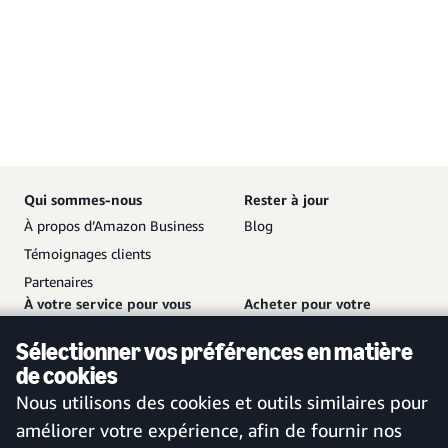
Qui sommes-nous
Rester à jour
À propos d’Amazon Business
Blog
Témoignages clients
Partenaires
À votre service pour vous
Acheter pour votre
aider
entreprise
Sélectionner vos préférences en matière
Nous contacter
Créer un compte gratuit
de cookies
Service client et assistance
Se connecter à votre compte
Nous utilisons des cookies et outils similaires pour
Plan de site
Application mobile Amazon
améliorer votre expérience, afin de fournir nos
Business