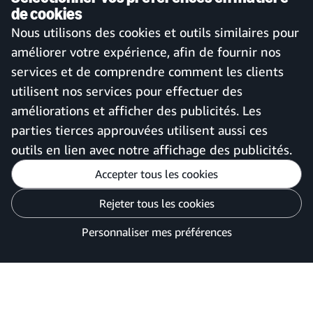
de cookies
Service client et assistance
Se connecter à votre compte
Nous utilisons des cookies et outils similaires pour
Plan de site
Application mobile Amazon
améliorer votre expérience, afin de fournir nos
Business
services et de comprendre comment les clients
utilisent nos services pour effectuer des
améliorations et afficher des publicités. Les
France
parties tierces approuvées utilisent aussi ces
outils en lien avec notre affichage des publicités.
Accepter tous les cookies
Personnaliser mes préférences
Rejeter tous les cookies
Avis de confidentialité
Vos options de confidentialité des publicités
Personnaliser mes préférences
©2026 Amazon.com, Inc. ou ses filiales.