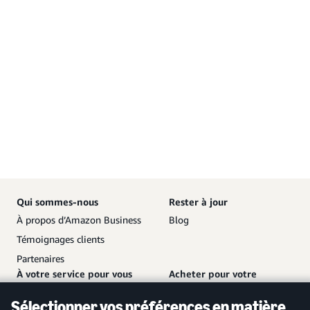
Qui sommes-nous
Rester à jour
À propos d’Amazon Business
Blog
Témoignages clients
Partenaires
À votre service pour vous
Acheter pour votre
aider
entreprise
Sélectionner vos préférences en matière
Nous contacter
Créer un compte gratuit