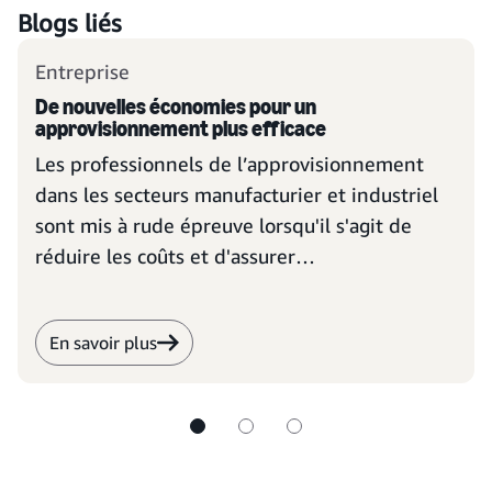
Blogs liés
Entreprise
De nouvelles économies pour un
approvisionnement plus efficace
Les professionnels de l’approvisionnement
dans les secteurs manufacturier et industriel
sont mis à rude épreuve lorsqu'il s'agit de
réduire les coûts et d'assurer
l'approvisionnement, mais une nouvelle façon
d'aborder les achats pourrait peut-être les
En savoir plus
aider à découvrir de nouvelles façons de
réaliser des économies.