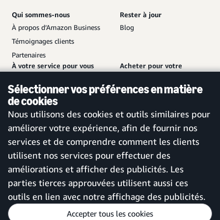
Qui sommes-nous
Rester à jour
À propos d’Amazon Business
Blog
Témoignages clients
Partenaires
À votre service pour vous
Acheter pour votre
aider
entreprise
Sélectionner vos préférences en matière
Nous contacter
Créer un compte gratuit
de cookies
Service client et assistance
Se connecter à votre compte
Nous utilisons des cookies et outils similaires pour
Plan de site
Application mobile Amazon
améliorer votre expérience, afin de fournir nos
Business
services et de comprendre comment les clients
utilisent nos services pour effectuer des
améliorations et afficher des publicités. Les
France
parties tierces approuvées utilisent aussi ces
outils en lien avec notre affichage des publicités.
Accepter tous les cookies