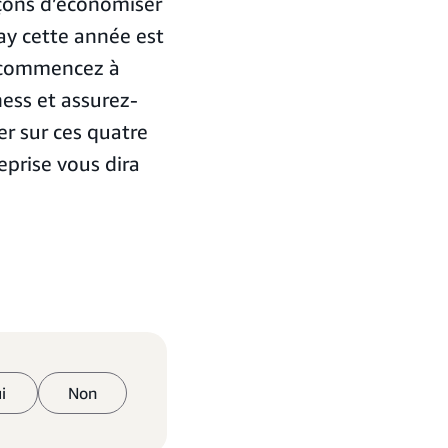
açons d’économiser
Day cette année est
: commencez à
ness et assurez-
er sur ces quatre
eprise vous dira
i
Non