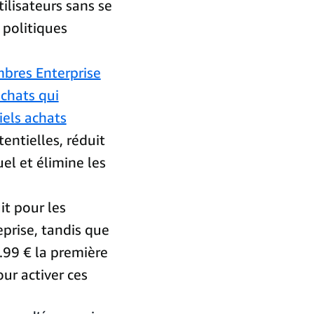
tilisateurs sans se
 politiques
bres Enterprise
chats qui
iels achats
tentielles, réduit
el et élimine les
it pour les
prise, tandis que
.99 € la première
r activer ces