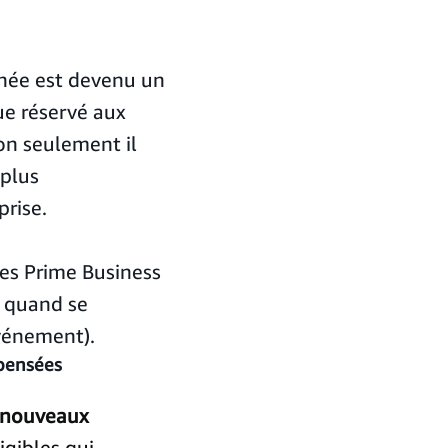
nnée est devenu un
e réservé aux
on seulement il
 plus
rise.
es Prime Business
t quand se
vénement).
mpensées
s nouveaux
igibles qui