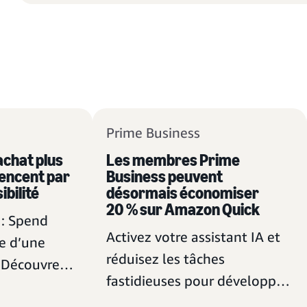
Prime Business
achat plus
Les membres Prime
encent par
Business peuvent
ibilité
désormais économiser
20 % sur Amazon Quick
: Spend
Activez votre assistant IA et
ie d’une
réduisez les tâches
 Découvrez
fastidieuses pour développer
mbres Prime
votre entreprise