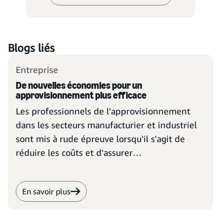
Blogs liés
Entreprise
De nouvelles économies pour un
approvisionnement plus efficace
Les professionnels de l’approvisionnement
dans les secteurs manufacturier et industriel
sont mis à rude épreuve lorsqu'il s'agit de
réduire les coûts et d'assurer
l'approvisionnement, mais une nouvelle façon
d'aborder les achats pourrait peut-être les
En savoir plus
aider à découvrir de nouvelles façons de
réaliser des économies.