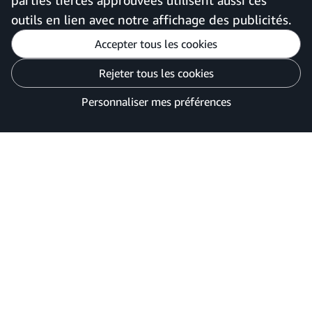
parties tierces approuvées utilisent aussi ces
outils en lien avec notre affichage des publicités.
Accepter tous les cookies
Personnaliser mes préférences
Rejeter tous les cookies
Avis de confidentialité
Vos options de confidentialité des publicités
Personnaliser mes préférences
©2026 Amazon.com, Inc. ou ses filiales.