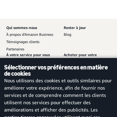
Qui sommes-nous
Rester à jour
À propos d’Amazon Business
Blog
Témoignages clients
Partenaires
À votre service pour vous
Acheter pour votre
aider
entreprise
Sélectionner vos préférences en matière
Nous contacter
Créer un compte gratuit
de cookies
Service client et assistance
Se connecter à votre compte
Nous utilisons des cookies et outils similaires pour
Plan de site
Application mobile Amazon
améliorer votre expérience, afin de fournir nos
Business
services et de comprendre comment les clients
utilisent nos services pour effectuer des
améliorations et afficher des publicités. Les
France