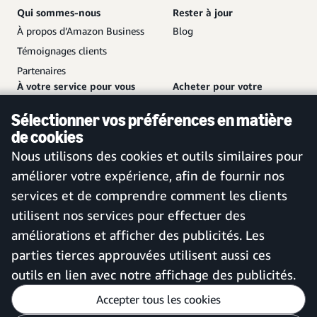
Qui sommes-nous
Rester à jour
À propos d’Amazon Business
Blog
Témoignages clients
Partenaires
À votre service pour vous
Acheter pour votre
aider
entreprise
Sélectionner vos préférences en matière
Nous contacter
Créer un compte gratuit
de cookies
Service client et assistance
Se connecter à votre compte
Nous utilisons des cookies et outils similaires pour
Plan de site
Application mobile Amazon
améliorer votre expérience, afin de fournir nos
Business
services et de comprendre comment les clients
utilisent nos services pour effectuer des
améliorations et afficher des publicités. Les
France
parties tierces approuvées utilisent aussi ces
outils en lien avec notre affichage des publicités.
Accepter tous les cookies