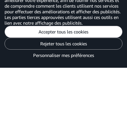
améliorer votre expérience, afin de fournir nos services et
de comprendre comment les clients utilisent nos services
pour effectuer des améliorations et afficher des publicités.
France
Les parties tierces approuvées utilisent aussi ces outils en
lien avec notre affichage des publicités.
Accepter tous les cookies
Personnaliser mes préférences
Rejeter tous les cookies
Avis de confidentialité
Vos options de confidentialité des publicités
Personnaliser mes préférences
©2026 Amazon.com, Inc. ou ses filiales.