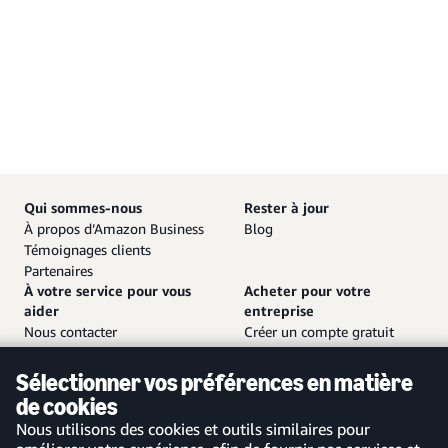
Qui sommes-nous
Rester à jour
À propos d’Amazon Business
Blog
Témoignages clients
Partenaires
À votre service pour vous
Acheter pour votre
aider
entreprise
Nous contacter
Créer un compte gratuit
Service client et assistance
Se connecter à votre compte
Plan de site
Application mobile Amazon
Sélectionner vos préférences en matière
Business
de cookies
Nous utilisons des cookies et outils similaires pour