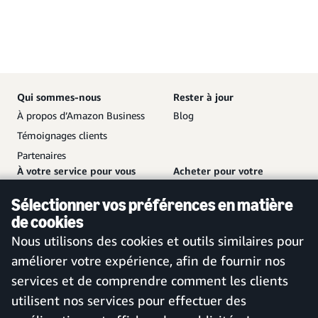
Qui sommes-nous
Rester à jour
À propos d’Amazon Business
Blog
Témoignages clients
Partenaires
À votre service pour vous
Acheter pour votre
aider
entreprise
Sélectionner vos préférences en matière
Nous contacter
Créer un compte gratuit
de cookies
Service client et assistance
Se connecter à votre compte
Nous utilisons des cookies et outils similaires pour
Plan de site
Application mobile Amazon
améliorer votre expérience, afin de fournir nos
Business
services et de comprendre comment les clients
utilisent nos services pour effectuer des