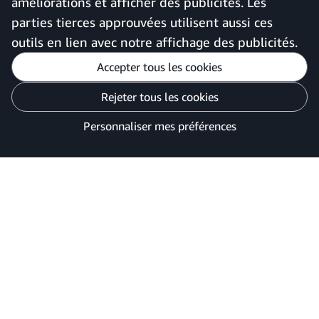
améliorations et afficher des publicités. Les
France
parties tierces approuvées utilisent aussi ces
outils en lien avec notre affichage des publicités.
Accepter tous les cookies
Personnaliser mes préférences
Rejeter tous les cookies
Avis de confidentialité
Vos options de confidentialité des publicités
Personnaliser mes préférences
©2026 Amazon.com, Inc. ou ses filiales.