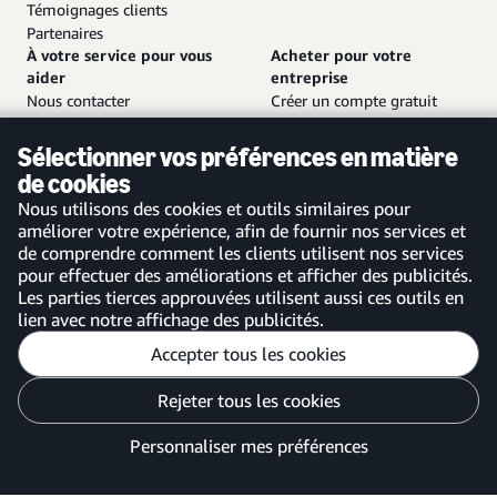
Témoignages clients
Partenaires
À votre service pour vous
Acheter pour votre
aider
entreprise
Nous contacter
Créer un compte gratuit
Service client et assistance
Se connecter à votre compte
Plan de site
Application mobile Amazon
Sélectionner vos préférences en matière
Business
de cookies
Nous utilisons des cookies et outils similaires pour
améliorer votre expérience, afin de fournir nos services et
de comprendre comment les clients utilisent nos services
pour effectuer des améliorations et afficher des publicités.
France
Les parties tierces approuvées utilisent aussi ces outils en
lien avec notre affichage des publicités.
Accepter tous les cookies
Personnaliser mes préférences
Rejeter tous les cookies
Avis de confidentialité
Vos options de confidentialité des publicités
Personnaliser mes préférences
©2026 Amazon.com, Inc. ou ses filiales.