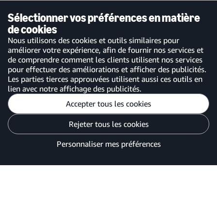
Service client et assistance
Se connecter à votre compte
Plan de site
Application mobile Amazon
Sélectionner vos préférences en matière
Business
de cookies
Nous utilisons des cookies et outils similaires pour
améliorer votre expérience, afin de fournir nos services et
de comprendre comment les clients utilisent nos services
pour effectuer des améliorations et afficher des publicités.
France
Les parties tierces approuvées utilisent aussi ces outils en
lien avec notre affichage des publicités.
Accepter tous les cookies
Personnaliser mes préférences
Rejeter tous les cookies
Avis de confidentialité
Vos options de confidentialité des publicités
Personnaliser mes préférences
©2026 Amazon.com, Inc. ou ses filiales.