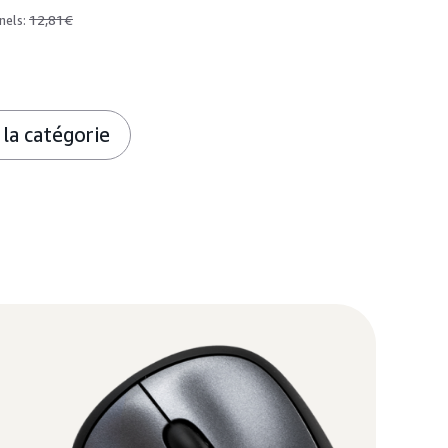
12,81€
nels:
 la catégorie