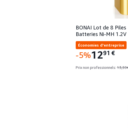
BONAI Lot de 8 Pile
Batteries Ni-MH 1.2V 
Économies d'entreprise
12
91
€
-5%
13,59
Prix non professionnels: