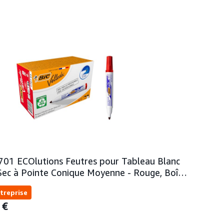
701 ECOlutions Feutres pour Tableau Blanc
 Sec à Pointe Conique Moyenne - Rouge, Boî…
treprise
4
€