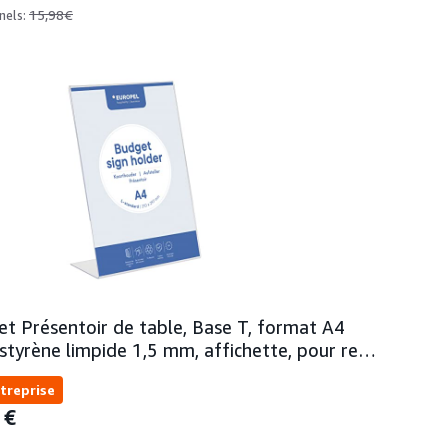
15,98€
nels:
t Présentoir de table, Base T, format A4
ystyrène limpide 1,5 mm, affichette, pour re…
treprise
0
€