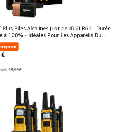
lus Piles Alcalines (Lot de 4) 6LR61 | Durée
ie à 100% - Idéales Pour Les Appareils Du…
treprise
9
€
15,99€
nels: