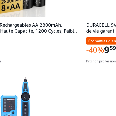
s Rechargeables AA 2800mAh,
DURACELL 9V P
Haute Capacité, 1200 Cycles, Faibl…
de vie garant
Économies d'en
9
5
-40%
€
Prix non profession