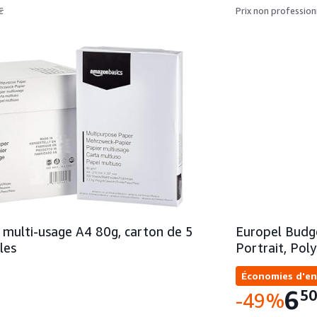
€
Prix non profession
 multi-usage A4 80g, carton de 5
Europel Budge
les
Portrait, Pol
Économies d'en
6
5
-49%