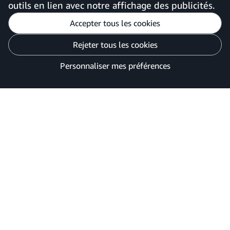
outils en lien avec notre affichage des publicités.
Accepter tous les cookies
Personnaliser mes préférences
Rejeter tous les cookies
Avis de confidentialité
Vos options de confidentialité des publicités
Personnaliser mes préférences
©2026 Amazon.com, Inc. ou ses filiales.