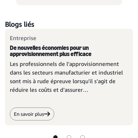
Blogs liés
Entreprise
De nouvelles économies pour un
approvisionnement plus efficace
Les professionnels de l’approvisionnement
dans les secteurs manufacturier et industriel
sont mis à rude épreuve lorsqu'il s'agit de
réduire les coûts et d'assurer
l'approvisionnement, mais une nouvelle façon
d'aborder les achats pourrait peut-être les
En savoir plus
aider à découvrir de nouvelles façons de
réaliser des économies.