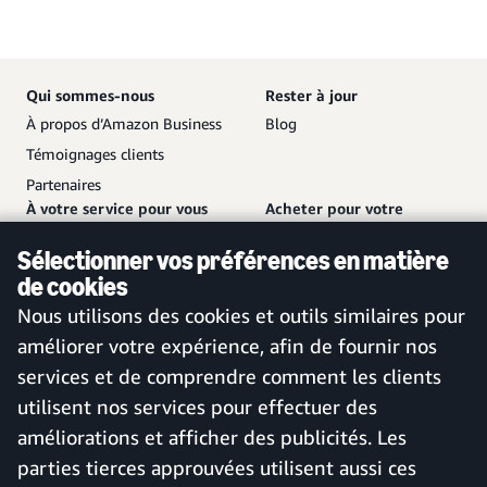
Qui sommes-nous
Rester à jour
À propos d’Amazon Business
Blog
Témoignages clients
Partenaires
À votre service pour vous
Acheter pour votre
aider
entreprise
Sélectionner vos préférences en matière
Nous contacter
Créer un compte gratuit
de cookies
Service client et assistance
Se connecter à votre compte
Nous utilisons des cookies et outils similaires pour
Plan de site
Application mobile Amazon
améliorer votre expérience, afin de fournir nos
Business
services et de comprendre comment les clients
utilisent nos services pour effectuer des
améliorations et afficher des publicités. Les
France
parties tierces approuvées utilisent aussi ces