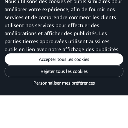
Nous utilisons des cookies et outils similaires pour
Plan de site
Application mobile Amazon
améliorer votre expérience, afin de fournir nos
Business
services et de comprendre comment les clients
utilisent nos services pour effectuer des
améliorations et afficher des publicités. Les
France
parties tierces approuvées utilisent aussi ces
outils en lien avec notre affichage des publicités.
Accepter tous les cookies
Personnaliser mes préférences
Rejeter tous les cookies
Avis de confidentialité
Vos options de confidentialité des publicités
Personnaliser mes préférences
©2026 Amazon.com, Inc. ou ses filiales.