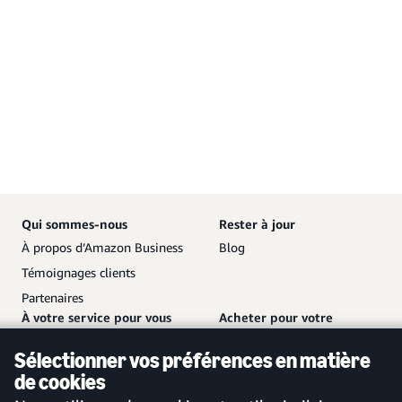
Qui sommes-nous
Rester à jour
À propos d’Amazon Business
Blog
Témoignages clients
Partenaires
À votre service pour vous
Acheter pour votre
aider
entreprise
Sélectionner vos préférences en matière
Nous contacter
Créer un compte gratuit
de cookies
Service client et assistance
Se connecter à votre compte