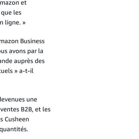
 Amazon et
 que les
n ligne. »
Amazon Business
us avons par la
mande auprès des
uels » a-t-il
 devenues une
 ventes B2B, et les
ts Cusheen
quantités.