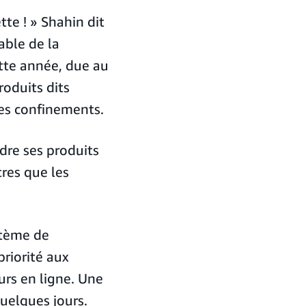
tte ! » Shahin dit
able de la
tte année, due au
roduits dits
les confinements.
dre ses produits
tres que les
stème de
riorité aux
rs en ligne. Une
quelques jours.