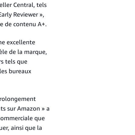
ller Central, tels
arly Reviewer »,
re de contenu A+.
e excellente
èle de la marque,
s tels que
 les bureaux
 prolongement
nts sur Amazon » a
 commerciale que
er, ainsi que la