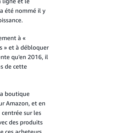
 ligne et le
 a été nommé il y
oissance.
lement à «
s » et à débloquer
nte qu'en 2016, il
s de cette
la boutique
ur Amazon, et en
 centrée sur les
vec des produits
e ces acheteurs.