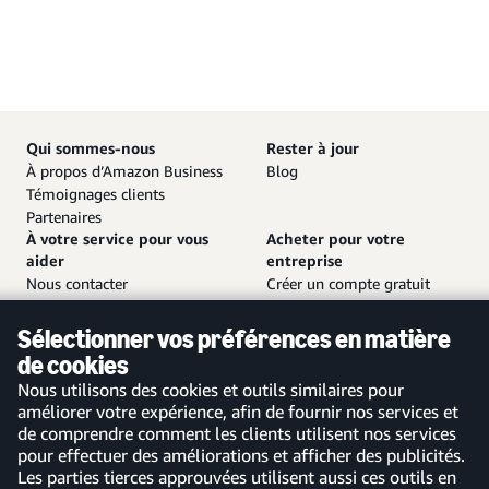
Qui sommes-nous
Rester à jour
À propos d’Amazon Business
Blog
Témoignages clients
Partenaires
À votre service pour vous
Acheter pour votre
aider
entreprise
Nous contacter
Créer un compte gratuit
Service client et assistance
Se connecter à votre compte
Plan de site
Application mobile Amazon
Sélectionner vos préférences en matière
Business
de cookies
Nous utilisons des cookies et outils similaires pour
améliorer votre expérience, afin de fournir nos services et
de comprendre comment les clients utilisent nos services
pour effectuer des améliorations et afficher des publicités.
France
Les parties tierces approuvées utilisent aussi ces outils en