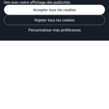
lien avec notre affichage des publicités.
Accepter tous les cookies
Personnaliser mes préférences
Rejeter tous les cookies
Avis de confidentialité
Vos options de confidentialité des publicités
Personnaliser mes préférences
©2026 Amazon.com, Inc. ou ses filiales.