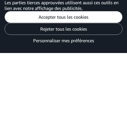
Les parties tierces approuvées utilisent aussi ces outils en
lien avec notre affichage des publicités.
Accepter tous les cookies
Personnaliser mes préférences
Rejeter tous les cookies
Avis de confidentialité
Vos options de confidentialité des publicités
Personnaliser mes préférences
©2026 Amazon.com, Inc. ou ses filiales.