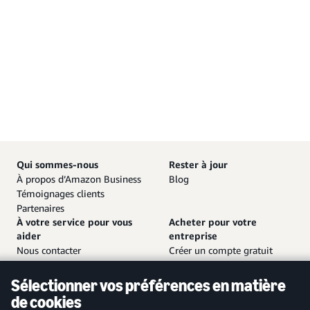
Qui sommes-nous
Rester à jour
À propos d’Amazon Business
Blog
Témoignages clients
Partenaires
À votre service pour vous
Acheter pour votre
aider
entreprise
Nous contacter
Créer un compte gratuit
Service client et assistance
Se connecter à votre compte
Plan de site
Application mobile Amazon
Sélectionner vos préférences en matière
Business
de cookies