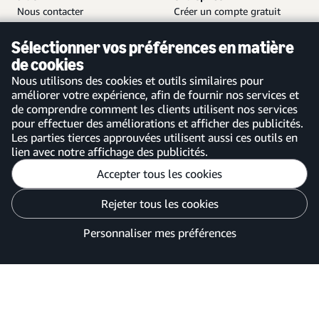
Nous contacter
Créer un compte gratuit
Service client et assistance
Se connecter à votre compte
Plan de site
Application mobile Amazon
Sélectionner vos préférences en matière
Business
de cookies
Nous utilisons des cookies et outils similaires pour
améliorer votre expérience, afin de fournir nos services et
de comprendre comment les clients utilisent nos services
pour effectuer des améliorations et afficher des publicités.
France
Les parties tierces approuvées utilisent aussi ces outils en
lien avec notre affichage des publicités.
Accepter tous les cookies
Personnaliser mes préférences
Rejeter tous les cookies
Avis de confidentialité
Vos options de confidentialité des publicités
Personnaliser mes préférences
©2026 Amazon.com, Inc. ou ses filiales.