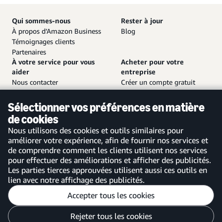
Qui sommes-nous
Rester à jour
À propos d’Amazon Business
Blog
Témoignages clients
Partenaires
À votre service pour vous
Acheter pour votre
aider
entreprise
Nous contacter
Créer un compte gratuit
Service client et assistance
Se connecter à votre compte
Plan de site
Application mobile Amazon
Sélectionner vos préférences en matière
Business
de cookies
Nous utilisons des cookies et outils similaires pour
améliorer votre expérience, afin de fournir nos services et
de comprendre comment les clients utilisent nos services
pour effectuer des améliorations et afficher des publicités.
France
Les parties tierces approuvées utilisent aussi ces outils en
lien avec notre affichage des publicités.
Accepter tous les cookies
Personnaliser mes préférences
Rejeter tous les cookies