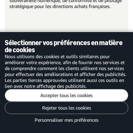
souveraineté numérique, de conformité et de pilotage
stratégique pour les directions achats françaises.
Sélectionner vos préférences en matière
En savoir plus
de cookies
Nous utilisons des cookies et outils similaires pour
améliorer votre expérience, afin de fournir nos services et
de comprendre comment les clients utilisent nos services
pour effectuer des améliorations et afficher des publicités.
Les parties tierces approuvées utilisent aussi ces outils en
lien avec notre affichage des publicités.
Accepter tous les cookies
Qui sommes-nous
Rester à jour
Rejeter tous les cookies
À propos d’Amazon Business
Blog
Témoignages clients
Personnaliser mes préférences
Partenaires
À votre service pour vous
Acheter pour votre